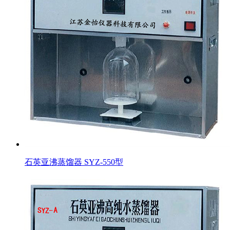
石英亚沸蒸馏器 SYZ-550型