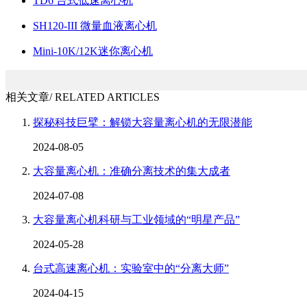
TD6 台式低速离心机
SH120-III 微量血液离心机
Mini-10K/12K迷你离心机
相关文章
/ RELATED ARTICLES
探秘科技巨擘：解锁大容量离心机的无限潜能
2024-08-05
大容量离心机：准确分离技术的集大成者
2024-07-08
大容量离心机科研与工业领域的“明星产品”
2024-05-28
台式高速离心机：实验室中的“分离大师”
2024-04-15