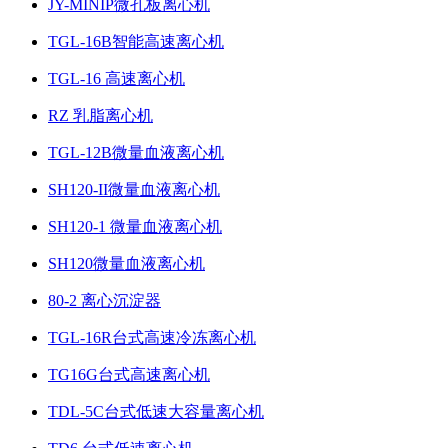
JY-MINIP微孔板离心机
TGL-16B智能高速离心机
TGL-16 高速离心机
RZ 乳脂离心机
TGL-12B微量血液离心机
SH120-II微量血液离心机
SH120-1 微量血液离心机
SH120微量血液离心机
80-2 离心沉淀器
TGL-16R台式高速冷冻离心机
TG16G台式高速离心机
TDL-5C台式低速大容量离心机