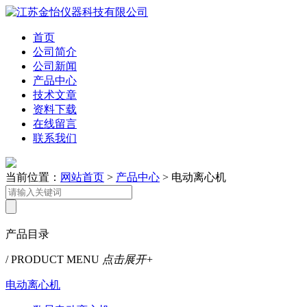
首页
公司简介
公司新闻
产品中心
技术文章
资料下载
在线留言
联系我们
当前位置：
网站首页
>
产品中心
> 电动离心机
产品目录
/ PRODUCT MENU
点击展开+
电动离心机