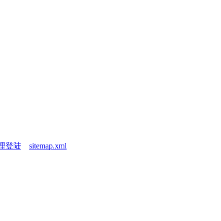
理登陆
sitemap.xml