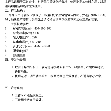
本产品适用于工矿企业、科研单位等做化学分析、物理测定加热时之用，对易
溢易燃物品加热时尤为使用。
二、产品结构：
外壳采用冷轧板压制成形，板盖(底)采用铸钢铸造而成，并进行防腐工艺处
理，加热后不变形，采用无级调控输出功率以适应不同加热温度的需要。
三、主要技术参数
1. 砂槽容积(mm)：400×300×100
2. 额定功率(KW)：1.8
3. 输入电压(V)：220
4. 输出电压(V)：50-210
5. 外形尺寸(mm)：440×340×280
6. 重量(kg):17
7. 数显控温
四、安装与使用
放在干燥的平台上，在电源连接处安装单相三级插座，在地线标志处
连接地线。
接通电源，调节功率旋扭，板面达到使用温度后，在适当缩小功率。
五、注意事项
工作时不能触摸板盖。
不使用应放在干燥处。