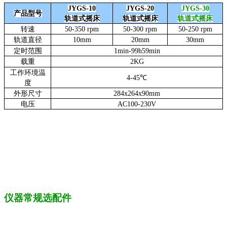
JYGS-10
JYGS-20
JYGS-30
产品型号
轨道式摇床
轨道式摇床
轨道式摇床
转速
50-350 rpm
50-300 rpm
50-250 rpm
轨道直径
10mm
20mm
30mm
定时范围
1min-99h59min
载重
2KG
工作环境温
4
-45
℃
度
外形尺寸
284x264x
90mm
电压
AC100-230V
仪器常规选配件