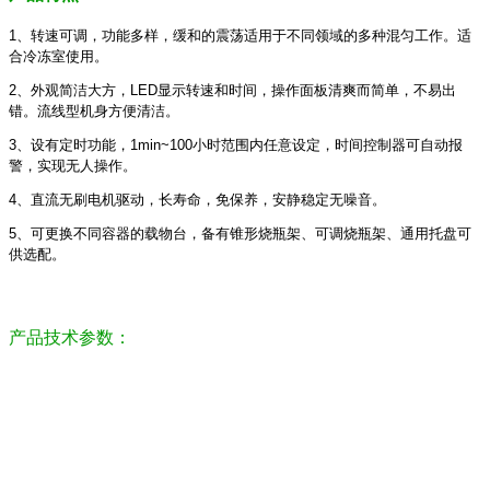
1、
转速可调，
功能多样，缓和的震荡
适用于不同领域的多种混匀工作
。适
合冷冻室使用。
2、
外观简洁大方，LED显示转速和时间，操作面板清爽而简单，不易出
错。流线型机身方便清洁。
3、
设有定时功能，1min~100小时范围内任意设定，时间控制器可自动报
警，实现无人操作。
4、
直流无刷电机驱动，长寿命，免保养，
安静稳定无噪音。
5、
可更换不同容器的载物台，
备有锥形烧瓶架、
可调烧瓶架、通用托盘可
供选配。
产品技术参数：