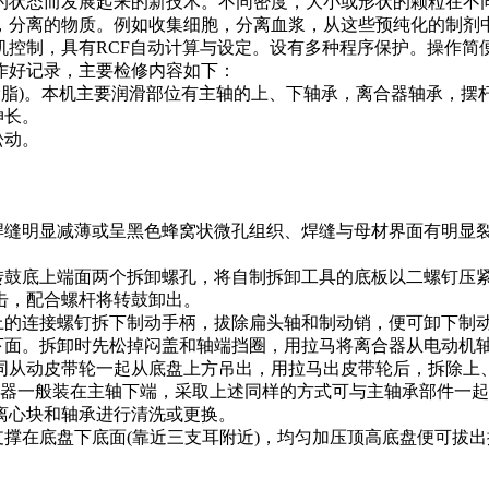
的状态而发展起来的新技术。不同密度，大小或形状的颗粒在不
，分离的物质。例如收集细胞，分离血浆，从这些预纯化的制剂中
机控制，具有RCF自动计算与设定。设有多种程序保护。操作简
作好记录，主要检修内容如下：
滑脂)。本机主要润滑部位有主轴的上、下轴承，离合器轴承，摆
伸长。
松动。
焊缝明显减薄或呈黑色蜂窝状微孔组织、焊缝与母材界面有明显
转鼓底上端面两个拆卸螺孔，将自制拆卸工具的底板以二螺钉压
击，配合螺杆将转鼓卸出。
上的连接螺钉拆下制动手柄，拔除扁头轴和制动销，便可卸下制
下面。拆卸时先松掉闷盖和轴端挡圈，用拉马将离合器从电动机
同从动皮带轮一起从底盘上方吊出，用拉马出皮带轮后，拆除上
合器一般装在主轴下端，采取上述同样的方式可与主轴承部件一
离心块和轴承进行清洗或更换。
撑在底盘下底面(靠近三支耳附近)，均匀加压顶高底盘便可拔