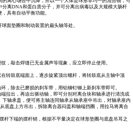
同的离心场合中沉降，所以一个大体是球形非均一的混合物，可
分离DNA和蛋白质分子，并可分离出病毒以及大规模大肠杆
便，具有自动平衡功能。
杆球面垫圈和制动装置的扁头轴等处。
裂纹，敲击焊缝已无金属声等现象，应立即停止使用。
紧在转鼓底端面上，逐步旋紧顶出螺杆，将转鼓底从主轴中顶
动环，除去已磨损的刹车带，用铝铆钉铆上新刹车带即可。
轴端拉出，再迫出驱动轴，即可分别对离合块和轴承进行清洗或
、下轴承盖，便可将主轴连同轴承从轴承座中吊出，对轴承座内
起从底盘上方吊出，拆除离合器闷盖和轴端挡圈，用拉马将离合
出摆杆下端的摆杆销，根据不平量决定在球形垫圈与底盘吊耳之