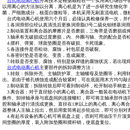
台式电动离心机
分离技术是根据颗粒在一个实用离心场合中
以用离心的方法加以分离，离心机是为了进一步研究生物化学
菌，严细胞成分，核蛋白微粒等。本机采用无刷直流电机，微
台式电动离心机使用六个月后，必须认真检修保养一次，并
1.各润滑部位经认真清洗后更换润滑脂(3号二硫化钼锂基润
2.制动装置和离合器的摩擦片是否磨损，三角带是否磨损或
3.轴承有无破损或过度磨损，内、外圈与轴、壳的配合是否
4.摆杆、弹簧、球面垫圈是否有破损、卡死现象。
5.各连接件是否松动、腐蚀，衬包层是否破裂。
6.各密封垫是否老化、变质，造成漏泄。
7.转鼓是否变形、腐蚀，特别是纵焊缝的腐蚀状况，若出现
台式电动离心机
主要部件的拆卸调整方法：
1.转鼓：拆除外壳、主轴防护罩、主轴螺母及垫圈等，利用
出。若由于锥孔锈蚀造成配合较紧时，可在底面用木方均匀敲
2.制动装置：拆除转鼓后即可看到制动环，松开制动手柄套
3.离合器：对于直径较小的离心机，离合器一般装在电动机
换件。卸掉轴承座与底盘间的连接螺钉，即可将主轴承部件连
腔和轴承进行清洗或更换。直径在1米以上的离心机，离心离
器整体人主轴上拉出，然后用套筒将起步轮迫出，即可分别对
4.有起吊设备的离心机可将底盘上提，否则可用油压千斤顶支
间垫圈的厚度，装入附加垫圈和摆杆销，使底盘复位。