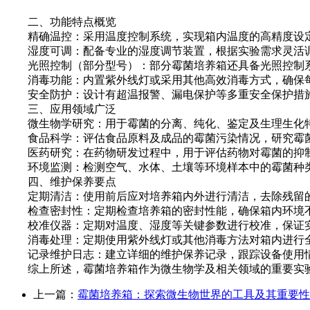
二、功能特点概览
精确温控：采用温度控制系统，实现箱内温度的高精度设定
湿度可调：配备专业的湿度调节装置，根据实验需求灵活调
光照控制（部分型号）：部分霉菌培养箱还具备光照控制系
消毒功能：内置紫外线灯或采用其他高效消毒方式，确保每
安全防护：设计有超温报警、漏电保护等多重安全保护措施
三、应用领域广泛
微生物学研究：用于霉菌的分离、纯化、鉴定及生理生化
食品科学：评估食品原料及成品的霉菌污染情况，研究霉菌
医药研究：在药物研发过程中，用于评估药物对霉菌的抑制
环境监测：检测空气、水体、土壤等环境样本中的霉菌种类
四、维护保养要点
定期清洁：使用前后应对培养箱内外进行清洁，去除残留的
检查密封性：定期检查培养箱的密封性能，确保箱内环境
校准仪器：定期对温度、湿度等关键参数进行校准，保证
消毒处理：定期使用紫外线灯或其他消毒方法对箱内进行全
记录维护日志：建立详细的维护保养记录，跟踪设备使用情
综上所述，霉菌培养箱作为微生物学及相关领域的重要实验
上一篇：
霉菌培养箱：探索微生物世界的工具及其重要性