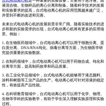
台式电动离心机
是一种重要的实验设备，主要用于悬浮液、固
液混合物、生物样品的离心分离和制备。随着科学技术的发展
和实验要求的提高，台式电动离心机的应用范围越来越广泛，
并受到不断的改进和完善。
未来台式电动离心机的发展前景非常广阔。随着实验技术的进
步和新的实验需求的出现，台式电动离心机将有更多的应用场
景。例如：
1. 在生物医药领域中，台式电动离心机可以用于细胞分离、蛋
白质分离、DNA/RNA纯化、病毒分离等方面，为生物医学研
究提供重要的实验数据。
2. 在制药领域中，台式电动离心机可以用于药物合成、纯化和
分离等方面，提高制药效率和药品质量。
3. 在工业化学品领域中，台式电动离心机能够用于液态颜料、
涂料和树脂等工业产品的生产。电动离心机可针对溶液的稳定
性，有效提高产品性能。
4. 在科研教育领域中，台式电动离心机可以用于化学、物理、
生物等学科的实验教学，有助于学生深入理解实验原理和实验
过程。