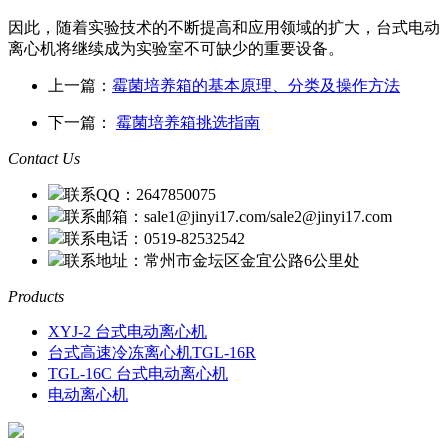
因此，随着实验技术的不断提高和应用领域的扩大，台式电动
离心机将继续成为实验室不可缺少的重要设备。
上一篇：
霉菌培养箱的基本原理、分类及操作方法
下一篇：
霉菌培养箱挑选指南
Contact Us
联系QQ：2647850075
联系邮箱：sale1@jinyi17.com/sale2@jinyi17.com
联系电话：0519-82532542
联系地址：常州市金坛区金宜公路6公里处
Products
XYJ-2 台式电动离心机
台式高速冷冻离心机TGL-16R
TGL-16C 台式电动离心机
电动离心机