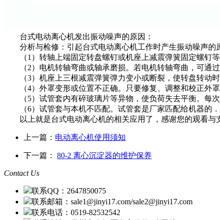
台式电动离心机发出振动噪声的原因：
分析与检修：引起台式电动离心机工作时产生振动噪声的
（1）转轴上端固定转盘螺钉或机座上减震弹簧固定螺钉等
（2）电机转轴弯曲或轴承磨损。若电机转轴弯曲，可通过
（3）机座上三根减震弹簧弹力变小或断裂，使转盘转动时
（4）外罩变形或位置不正确。只要修复、调整和校正外罩
（5）试管套内有碎玻璃片等异物，使负荷失去平衡。每次
（6）试管套与本机不匹配。试管套是厂家匹配给机器的．
以上就是台式电动离心机的相关应用了，感谢您的观看与支
上一篇：
电动离心机使用须知
下一篇：
80-2 离心沉淀器的维护保养
Contact Us
联系QQ：2647850075
联系邮箱：sale1@jinyi17.com/sale2@jinyi17.com
联系电话：0519-82532542