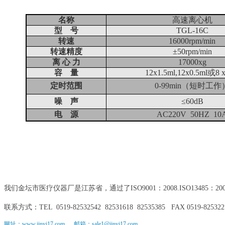
名称
高速离心机
型
号
TGL-16C
转速
16000rpm/min
转速精度
±
50rpm/min
离 心 力
17000xg
容
量
12x1.5ml,12x0.5ml
或
8 
定时范围
0-99min
（短时工作
噪
声
≤
60dB
电
源
AC220V
50HZ
10
我们金坛市医疗仪器厂是江苏省，通过了ISO9001：2008.ISO1348
联系方式：TEL 0519-82532542 82531618 82535385 FAX 0519-825322
网址：www.jinyi17.com 邮箱：sale1@jinyi17.com