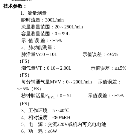
技术参数：
1
、流量测量
瞬时流量：
300L/min
流量测量范围：
20
～
250L/min
容量测量范围：
0
～
99L
示
值 误 差：≤±
5%
2
、肺功能测量：
肺活量
Vc:0
～
10L
示值误差：≤±
5%
（
FS
）
潮气量
VT
：
0.10
～
2.00L
示值误差：≤±
5%
（
FS
）
每分钟通气量
MVV
：
0
～
200L/min
示值误差：
≤±
5%
（
FS
）
秒钟肺活量
F
：
0
～
5L
示值误差：≤±
5%
EV1
（
FS
）
3
、工作环境：
5
～
40
℃
4
、相对湿度：≤
80%RH
5
、电
源：交流
220V
或机内可充电电池
6
、功
耗：≤
6W