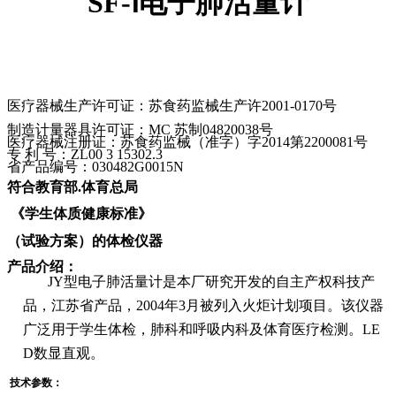
SF-
Ⅰ电子肺活量计
医疗器械生产许可证：苏食药监械生产许
2001-0170
号
制造计量器具许可证：
MC
苏制
04820038
号
医疗器械注册证：苏食药监械（准字）字
2014
第
2200081
号
专 利 号：
ZL00 3 15302.3
省产品编号：
030482G0015N
符合教育部
.
体育总局
《学生体质健康标准》
（试验方案）的体检仪器
产品介绍：
JY
型电子肺活量计是本厂研究开发的自主产权科技产
品，江苏省产品，
2004
年
3
月被列入火炬计划项目。该仪器
广泛用于学生体检，肺科和呼吸内科及体育医疗检测。
LE
D
数显直观。
技术参数：