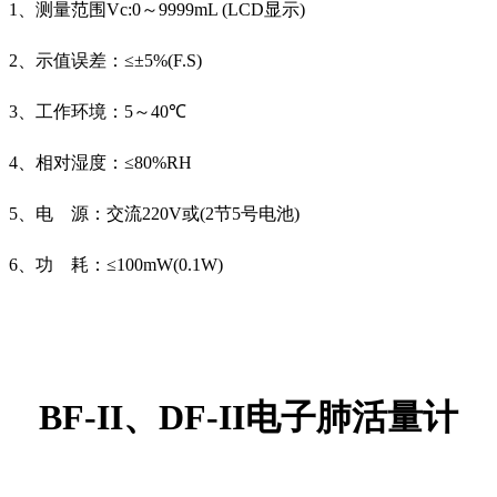
1
、测量范围
Vc:0
～
9999mL (LCD
显示
)
2
、示值误差：≤±
5%(F.S)
3
、工作环境：
5
～
40
℃
4
、相对湿度：≤
80%RH
5
、电
源：交流
220V
或
(2
节
5
号电池
)
6
、功
耗：≤
100mW(0.1W)
BF-II
、
DF-II
电子肺活量计