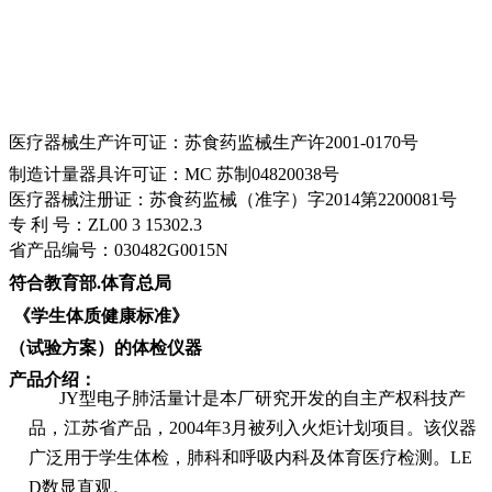
医疗器械生产许可证：苏食药监械生产许
2001-0170
号
制造计量器具许可证：
MC
苏制
04820038
号
医疗器械注册证：苏食药监械（准字）字
2014
第
2200081
号
专 利 号：
ZL00 3 15302.3
省产品编号：
030482G0015N
符合教育部
.
体育总局
《学生体质健康标准》
（试验方案）的体检仪器
产品介绍：
JY
型电子肺活量计是本厂研究开发的自主产权科技产
品，江苏省产品，
2004
年
3
月被列入火炬计划项目。该仪器
广泛用于学生体检，肺科和呼吸内科及体育医疗检测。
LE
D
数显直观。