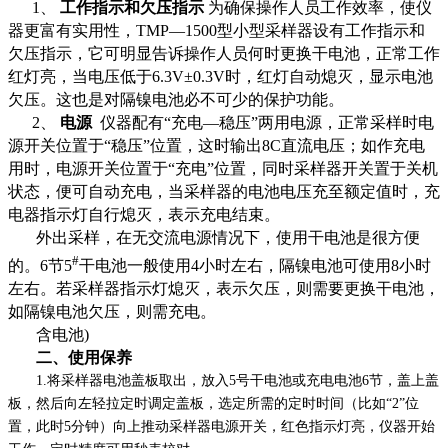
1、
工作指示和欠压指示
为确保操作人员工作效率，使仪
器更富有实用性，
TMP
—
1500
型小型采样器设有工作指示和
欠压指示，它可明显告诉操作人员何时更换干电池，正常工作
红灯亮，当电压低于
6.3V
±
0.3V
时，红灯自动熄灭，显示电池
欠压。这也是对隔镍电池必不可少的保护功能。
2、
电源
仪器配有“充电—稳压”两用电源，正常采样时电
源开关位置于“稳压”位置，这时输出
8C
直流电压；如作充电
用时，电源开关位置于“充电”位置，同时采样器开关置于关机
状态，便可自动充电，当采样器的电池电压充至额定值时，充
电器指示灯自行熄灭，表示充电结束。
外出采样，在无交流电源情况下，使用干电池是很方便
#
的。
6
节
5
干电池一般使用
4
小时左右，隔镍电池可使用
8
小时
左右。若采样器指示灯熄灭，表示欠压，则需要更换干电池，
如隔镍电池欠压，则需充电。
含电池
)
二、使用保养
1.
将采样器电池盖板取出，放入
5
号干电池或充电电池
6
节，盖上盖
板，然后向左轻拉定时调定盖板，选定所需的定时时间（比如“
2
”
位
置，此时
5
分钟）向上推动采样器电源开关，红色指示灯亮，仪器开始