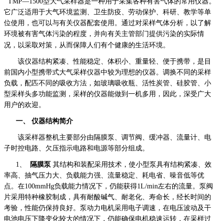
TMP
—
1500
型大气采样器是一种用于采集各种有害气体的常用仪器。
它广泛适用于大气环境监测、卫生防疫、劳动保护、科研、教学等单
位使用，也可以与有关仪器配套使用。通过对采样气体分析，以了解
环境被有害气体污染的程度，并向有关主管部门提供污染的实际情
况，以采取对策，从而保障人们有个健康的生活环境
。
该仪器结构紧凑、性能稳定、体积小、重量轻、便于携带，是目
前国内小型携带式大气采样仪器中较为理想的仪器。调换不同的采样
负载，配匹不同的吸收方法，如玻璃吸收瓶、活性炭管、硅胶管、小
型采样头多功能监测，采样的仪器能做到一机多用，因此，深受广大
用户的欢迎。
一、
仪器结构简介
该采样器整机主要部分由隔膜泵、调节阀、缓冲器、流量计、电
子时控电路、欠压指示电路和电源等部分组成。
1、
隔膜泵
其结构和装配采用技术，使小型泵具有结构紧凑、效
率高、抽气压力大、负载能力强、流量稳定、耗电省、噪音低等优
点。在
100mmHg
负载能力情况下，仍能获得
1L
/min
左右的流量。泵阀
片采用特种橡胶制成，具有耐酸碱气、耐老化、寿命长，经长时间的
考验，性能仍保持良好。泵动力电机采用电子调速，在电压波动及干
电池电压下降变化较大的情况下，仍能确保电机稳速运转，在采样过