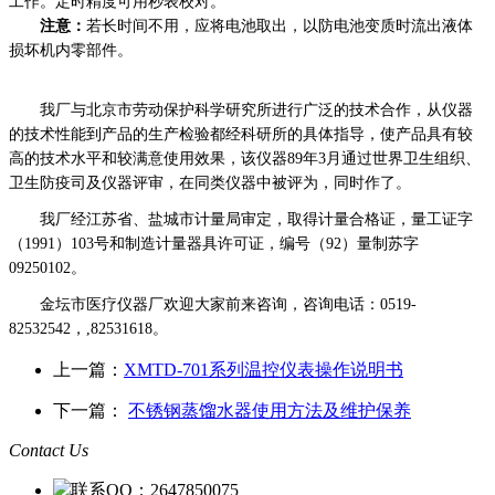
工作。定时精度可用秒表校对。
注意：
若长时间不用，应将电池取出，以防电池变质时流出液体
损坏机内零部件。
我厂与北京市劳动保护科学研究所进行广泛的技术合作，从仪器
的技术性能到产品的生产检验都经科研所的具体指导，使产品具有较
高的技术水平和较满意使用效果，该仪器
89
年
3
月通过世界卫生组织、
卫生防疫司及仪器评审，在同类仪器中被评为，同时作了。
我厂经江苏省、盐城市计量局审定，取得计量合格证，量工证字
（
1991
）
103
号和制造计量器具许可证，编号（
92
）量制苏字
09250102
。
金坛市医疗仪器厂欢迎大家前来咨询，咨询电话：0519-
82532542，,82531618。
上一篇：
XMTD-701系列温控仪表操作说明书
下一篇：
不锈钢蒸馏水器使用方法及维护保养
Contact Us
联系QQ：2647850075