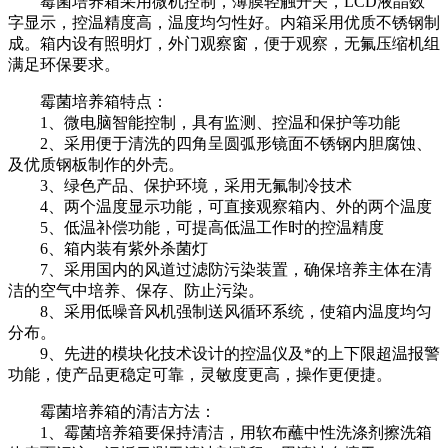
霉菌培养箱采用微机控制，薄膜轻触开关，LCD液晶数
字显示，控温精度高，温度均匀性好。内箱采用优质不锈钢制
成。箱内设有照明灯，外门观察窗，便于观察，无氟压缩机组
满足环保要求。
霉菌培养箱特点：
1、微电脑智能控制，具有监测、控温和保护等功能
2、采用便于清洗的四角呈圆弧形镜面不锈钢内胆腐蚀、
及优质钢板制作的外壳。
3、绿色产品、保护环境，采用无氟制冷技术
4、两个温度显示功能，可直接观察箱内、外的两个温度
5、低温补偿功能，可提高低温工作时的控温精度
6、箱内装有紫外杀菌灯
7、采用国内的风道过滤防污染装置，确保培养主体在清
洁的空气中培养、保存、防止污染。
8、采用低噪音风机强制送风循环系统，使箱内温度均匀
分布。
9、先进的模块化技术设计的控温仪及*的上下限超温报警
功能，使产品更稳定可靠，灵敏度更高，操作更便捷。
霉菌培养箱的清洁方法：
1、霉菌培养箱要保持清洁，用软布蘸中性洗涤剂擦洗箱