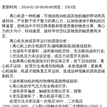
更新时间：2024-02-20 00:00:00
浏览：3503次
离心机是一种机械，可借由电动机或其他机械的带动而高
速转动，产生数千倍于重力的离心力，以加快液体中颗粒的沉
降速度，把样品中不同沉降系数和密度质量的物质分离。离心
力的大与小，转动速度、旋转半径岱以及物质的融质量而决
定。
离心机失效或异常运行的原因分析：
1.离心机上的主电源开关(漏电断路器)脱落或损坏;
2.当滤布不张紧时，滤布驱动机空转，无法驱动滤布行走;
3.空压机压力未达设定值，或压力设置开关损坏;
4.如果离心机电源指示灯和仪表正常，按下启动按钮，离
心机不运转。处理方法:检查控制电路，未发现故障，更换离
心机碳刷，机器才能恢复正常运转。造成这种现象的原因是碳
刷耗尽。
5.滤布驱动机的电控热继电器跳闸或损坏;
6.离心机的空气压力安全阀未打开;
7.滤布异常偏差，触碰安全限位开关，报警;
8.变压器烧坏了，整台机器不能工作。
处理方法:B变压器一次电压380V，二次电压
220V,150V,160V。CJ1和cj2的触点在B的二次绕组(0~150)V上