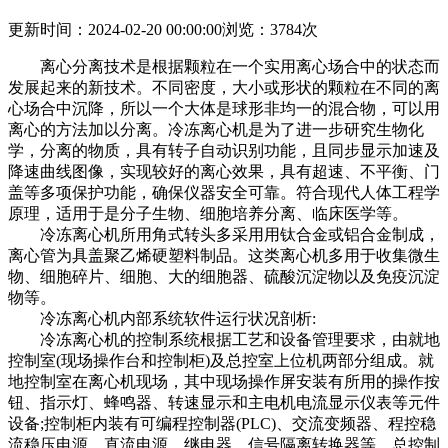
更新时间：2024-02-20 00:00:00
浏览：3784次
离心分离技术是根据颗粒在一个实用离心场合中的状态而
发展起来的新技术。不同密度，大小或形状的颗粒在不同的离
心场合中沉降，所以一个大体是球形非均一的混合物，可以用
离心的方法加以分离。冷冻离心机是为了进一步研究生物化
学，分离的物质，具有转子自动识别功能，且同步显示加速及
降速曲线图像，实现较好的离心效果，具有超速、不平衡、门
盖等多项保护功能，确保仪器安全可靠。符合现代人体工程学
原理，适用于是分子生物、细胞培养分离、临床医学等。
冷冻离心机所用角式转头多采用用钛合金或铝合金制成，
离心管为具盖聚乙烯硬塑料制品。这类离心机多用于收集微生
物、细胞碎片、细胞、大的细胞器、硫酸沉淀物以及免疫沉淀
物等。
冷冻离心机内部系统软件运行状况剖析:
冷冻离心机的控制系统根据工艺和设备管理要求，由就地
控制室(现场操作台和控制柜)及总控室上位机两部分组成。就
地控制室在离心机现场，其中现场操作屏安装有所用的操作按
钮、指示灯、蜂鸣器、转速显示和主电机电流显示仪表等元件
设备;控制柜内装有可编程控制器(PLC)、交流变频器、程控稳
流稳压电源、直流电源、继电器、信号隔离转换器等。总控制