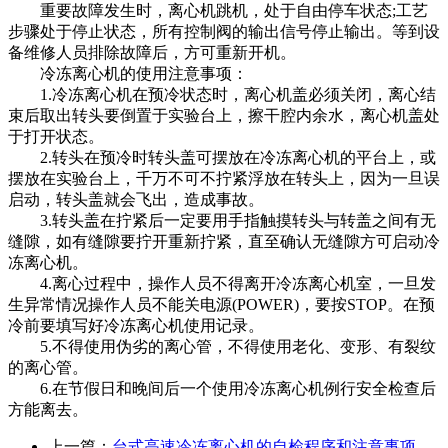
重要故障发生时，离心机跳机，处于自由停车状态;工艺
步骤处于停止状态，所有控制阀的输出信号停止输出。等到设
备维修人员排除故障后，方可重新开机。
冷冻离心机的使用注意事项：
1.冷冻离心机在预冷状态时，离心机盖必须关闭，离心结
束后取出转头要倒置于实验台上，擦干腔内余水，离心机盖处
于打开状态。
2.转头在预冷时转头盖可摆放在冷冻离心机的平台上，或
摆放在实验台上，千万不可不拧紧浮放在转头上，因为一旦误
启动，转头盖就会飞出，造成事故。
3.转头盖在拧紧后一定要用手指触摸转头与转盖之间有无
缝隙，如有缝隙要拧开重新拧紧，直至确认无缝隙方可启动冷
冻离心机。
4.离心过程中，操作人员不得离开冷冻离心机室，一旦发
生异常情况操作人员不能关电源(POWER)，要按STOP。在预
冷前要填写好冷冻离心机使用记录。
5.不得使用伪劣的离心管，不得使用老化、变形、有裂纹
的离心管。
6.在节假日和晚间后一个使用冷冻离心机例行安全检查后
方能离去。
上一篇：
台式高速冷冻离心机的自检程序和注意事项