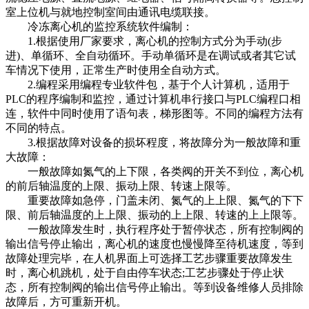
室上位机与就地控制室间由通讯电缆联接。
冷冻离心机的监控系统软件编制：
1.根据使用厂家要求，离心机的控制方式分为手动(步
进)、单循环、全自动循环。手动单循环是在调试或者其它试
车情况下使用，正常生产时使用全自动方式。
2.编程采用编程专业软件包，基于个人计算机，适用于
PLC的程序编制和监控，通过计算机串行接口与PLC编程口相
连，软件中同时使用了语句表，梯形图等。不同的编程方法有
不同的特点。
3.根据故障对设备的损坏程度，将故障分为一般故障和重
大故障：
一般故障如氮气的上下限，各类阀的开关不到位，离心机
的前后轴温度的上限、振动上限、转速上限等。
重要故障如急停，门盖未闭、氮气的上上限、氮气的下下
限、前后轴温度的上上限、振动的上上限、转速的上上限等。
一般故障发生时，执行程序处于暂停状态，所有控制阀的
输出信号停止输出，离心机的速度也慢慢降至待机速度，等到
故障处理完毕，在人机界面上可选择工艺步骤重要故障发生
时，离心机跳机，处于自由停车状态;工艺步骤处于停止状
态，所有控制阀的输出信号停止输出。等到设备维修人员排除
故障后，方可重新开机。