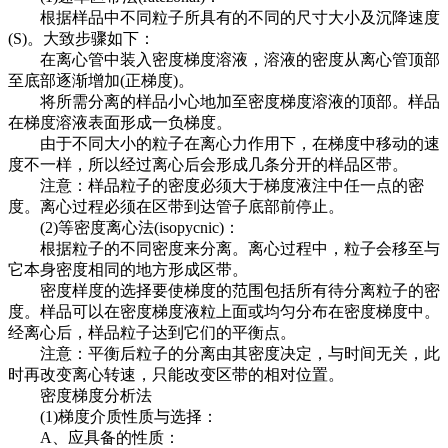
根据样品中不同粒子所具有的不同的尺寸大小及沉降速度
(S)。大致步骤如下：
在离心管中装入密度梯度溶液，溶液的密度从离心管顶部
至底部逐渐增加(正梯度)。
将所需分离的样品小心地加至密度梯度溶液的顶部。样品
在梯度溶液表面形成一负梯度。
由于不同大小的粒子在离心力作用下，在梯度中移动的速
度不一样，所以经过离心后会形成几条分开的样品区带。
注意：样品粒子的密度必须大于梯度液注中任一点的密
度。离心过程必须在区带到达管子底部前停止。
(2)等密度离心法(isopycnic)：
根据粒子的不同密度来分离。离心过程中，粒子会移至与
它本身密度相同的地方形成区带。
密度样度的选择要使梯度的范围包括所有待分离粒子的密
度。样品可以在密度梯度液粒上面或均匀分布在密度梯度中。
经离心后，样品粒子达到它们的平衡点。
注意：平衡后粒子的分离由其密度决定，与时间无关，此
时再改变离心转速，只能改变区带的相对位置。
密度梯度分析法
(1)梯度介质性质与选择：
A、应具备的性质：