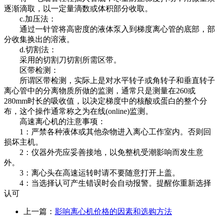
逐渐滴取，以一定量滴数或体积部分收取。
c.加压法：
通过一针管将高密度的液体泵入到梯度离心管的底部，部
分收集换出的溶液。
d.切割法：
采用的切割刀切割所需区带。
区带检测：
所谓区带检测，实际上是对水平转子或角转子和垂直转子
离心管中的分离物质所做的监测，通常只是测量在260或
280mm时长的吸收值，以决定梯度中的核酸或蛋白的整个分
布，这个操作通常称之为在线(online)监测。
高速离心机的注意事项：
1：严禁各种液体或其他杂物进入离心工作室内。否则回
损坏主机。
2：仪器外壳应妥善接地，以免整机受潮影响而发生意
外。
3：离心头在高速运转时请不要随意打开上盖。
4：当选择认可产生错误时会自动报警。提醒你重新选择
认可
上一篇：
影响离心机价格的因素和选购方法