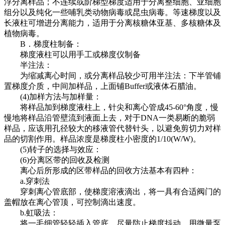
浮分离样品；不连续或阶梯型梯度适用于分离整细胞、亚细胞
组分以及纯化一些哺乳类动物病毒或昆虫病毒。等速梯度以及
长液柱可增进分离能力，适用于分离核糖体亚基、多核糖体及
植物病毒。
B．梯度柱制备：
梯度液柱可以用手工或梯度仪制备
半注法：
为缩减离心时间，或分离样品较少可用半注法：下半管铺
置梯度介质，中间加样品，上面铺Buffer或液体石腊油。
(4)加样方法与加样量：
将样品加到梯度液柱上，针尖和离心管成45-60°角度，慢
慢地将样品沿管壁流到液面上去，对于DNA一类易断的脆弱
样品，应该用孔径较大的移液管代替针头，以避免剪切力对样
品的切割作用。样品浓度是梯度柱小密度的1/10(W/W)。
(5)转子的选择与效应：
(6)分离区带的回收及检测
离心后所形成的区带样品的回收方法基本有四种：
a.穿刺法
穿刺离心管底部，使梯度溶液滴出，将一具有合适阀门的
盖帽放在离心管顶，可控制滴出速度。
b.虹吸法：
将一毛细管轻轻插入管底，尽量防止梯度抖动，用微量泵