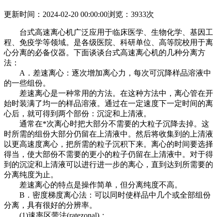
更新时间：2024-02-20 00:00:00
浏览：3933次
台式高速离心机广泛应用于临床医学、生物化学、基因工
程、免疫学等领域。是各级医院、科研单位、高等院校用于离
心分离的必备仪器。下面谈谈台式高速离心机的几种分离方
法：
A．差速离心：逐次增加离心力，每次可沉降样品溶液中
的一些组份。
差速离心是一种常用的方法。在这种方法中，离心管在开
始时装满了均一的样品溶液。通过在一定速度下一定时间的离
心后，就可得到两个部份：沉淀和上清液。
通常在*次离心时把大部分不需要的大粒子沉降去掉。这
时所需的组份大部分仍留在上清液中。然后将收集到的上清液
以更高速度离心，把所需的粒子沉积下来。离心的时间要选择
得当，使大部份不需要的更小的粒子仍留在上清液中。对于得
到的沉淀和上清液可以进行进一步的离心，直到达到所需要的
分离纯度为止。
差速离心的特点是操作简单，但分离纯度不高。
B．密度梯度离心法：可以同时使样品中几个或全部组份
分离，具有很好的分辨率。
(1)速率区带法(ratezonal)：