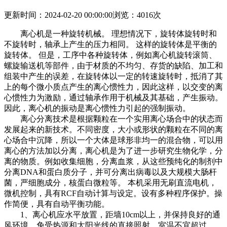
更新时间：2024-02-20 00:00:00
浏览：4016次
离心机是一种旋转机械。 理想情况下，旋转体旋转时和
不旋转时，轴承上产生的压力相同。 这样的旋转体是平衡的
旋转体。 但是，工序中各种旋转体，例如离心机旋转滚筒、
螺旋输送机等部件，由于材质的不均匀、存货的缺陷、加工和
组装中产生的误差，在旋转体以一定的转速旋转时，抵消了其
上的每个微小质点产生的离心惯性力，因此这样，以交变的离
心惯性力为激励，通过轴承作用于机械及其基础，产生振动。
因此，离心机的振动是离心惯性力引起的强制振动。
离心分离技术是根据颗粒在一个实用离心场合中的状态而
发展起来的新技术。不同密度，大小或形状的颗粒在不同的离
心场合中沉降，所以一个大体是球形非均一的混合物，可以用
离心的方法加以分离，离心机是为了进一步研究生物化学，分
离的物质。例如收集细胞，分离血浆，从这些预纯化的制剂中
分离DNA和蛋白质分子，并可分离出病毒以及大规模大肠杆
菌，严细胞成分，核蛋白微粒等。 本机采用无刷直流电机，
微机控制，具有RCF自动计算与设定。设有多种程序保护。操
作简便，具有自动平衡功能。
1、离心机应水平放置，距墙10cm以上，并保持良好的通
风环境，免受热源和太阳光线的直接照射，室温不宜超过