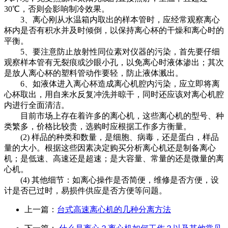
30℃，否则会影响制冷效果。
3、离心刚从水温箱内取出的样本管时，应经常观察离心
杯内是否有积水并及时倾倒，以保持离心杯的干燥和离心时的
平衡。
5、要注意防止放射性同位素对仪器的污染，首先要仔细
观察样本管有无裂痕或沙眼小孔，以免离心时液体渗出；其次
是放人离心杯的塑料管动作要轻，防止液体溅出。
6、如液体进入离心杯造成离心机腔内污染，应立即将离
心杯取出，用自来水反复冲洗并晾干，同时还应该对离心机腔
内进行全面清洁。
目前市场上存在着许多的离心机，这些离心机的型号、种
类繁多，价格比较贵，选购时应根据工作多方衡量。
(2) 样品的种类和数量，是细胞、病毒，还是蛋白，样品
量的大小。根据这些因素决定购买分析离心机还是制备离心
机；是低速、高速还是超速；是大容量、常量的还是微量的离
心机。
(4) 其他细节：如离心操作是否简便，维修是否方便，设
计是否已过时，易损件供应是否方便等问题。
上一篇：
台式高速离心机的几种分离方法