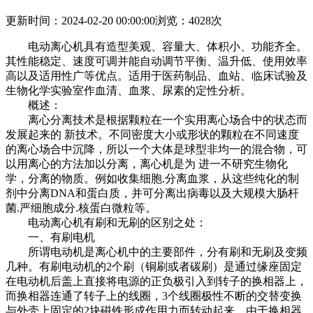
更新时间：2024-02-20 00:00:00
浏览：4028次
电动离心机具有造型美观、容量大、体积小、功能齐全。
其性能稳定、速度可调并能自动调节平衡、温升低、使用效率
高以及适用性广等优点。适用于医药制品、血站、临床试验及
生物化学实验室作血清、血浆、尿素的定性分析。
概述：
离心分离技术是根据颗粒在一个实用离心场合中的状态而
发展起来的 新技术。不同密度大小或形状的颗粒在不同速度
的离心场合中沉降，所以一个大体是球型非均一的混合物，可
以用离心的方法加以分离，离心机是为 进一不研究生物化
学，分离的物质。例如收集细胞.分离血浆，从这些纯化的制
剂中分离DNA和蛋白质，并可分离出病毒以及大规模大肠杆
菌.严细胞成分.核蛋白微粒等。
电动离心机有刷和无刷的区别之处：
一、有刷电机
所谓电动机是离心机中的主要部件，分有刷和无刷及变频
几种。有刷电动机的2个刷（铜刷或者碳刷）是通过缘座固定
在电动机后盖上直接将电源的正负极引入到转子的换相器上，
而换相器连通了转子上的线圈，3个线圈极性不断的交替变换
与外壳上固定的2块磁铁形成作用力而转动起来。由于换相器