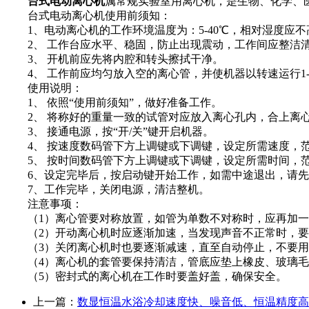
台式电动离心机
属常规实验室用离心机，是生物、化学、医
台式电动离心机使用前须知：
1、电动离心机的工作环境温度为：5-40℃，相对湿度应不
2、 工作台应水平、稳固，防止出现震动，工作间应整洁
3、 开机前应先将内腔和转头擦拭干净。
4、 工作前应均匀放入空的离心管，并使机器以转速运行1-
使用说明：
1、 依照“使用前须知”，做好准备工作。
2、 将称好的重量一致的试管对应放入离心孔内，合上离
3、 接通电源，按“开/关”键开启机器。
4、 按速度数码管下方上调键或下调键，设定所需速度，范围在1
5、 按时间数码管下方上调键或下调键，设定所需时间，范围
6、设定完毕后，按启动键开始工作，如需中途退出，请先
7、工作完毕，关闭电源，清洁整机。
注意事项：
（1）离心管要对称放置，如管为单数不对称时，应再加一
（2）开动离心机时应逐渐加速，当发现声音不正常时，要
（3）关闭离心机时也要逐渐减速，直至自动停止，不要用
（4）离心机的套管要保持清洁，管底应垫上橡皮、玻璃毛
（5）密封式的离心机在工作时要盖好盖，确保安全。
上一篇：
数显恒温水浴冷却速度快、噪音低、恒温精度高